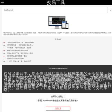
交易工具
MetaTrader4
Meat Trader4（以下简称MT4）是一款现金，便捷，为投资者所喜爱的交易平台。通过MT4平台交易，您可轻松获取在线交易技术分析和只能交易的终极方案，以及
所有能够帮助您提高交易水平的支持.
主要功能
"智能交易系统"自动下单、执行交易策略
对冲锁仓功能——同时建立多仓及空仓
小巧轻便，几分钟就能完成下载安装
叠加多种技术指标甚至自创指标
直接在图表上下单交易及查看持仓情况
同时打开及监控无限多个图表
设定报价及指标语音提醒
支持简、繁体中文，英文等17种语言
我们的MetaTrader4能带给您
在MT4平台中，您不仅能够尽享高新科技带来的全部优势，还
可以享受City Wealth为您带来的超低的点差报价，及更专业
服务。“智能交易系统”允许您自由设定交易程序，在解放您的
双眼，让您无需24小时盯紧电脑的同时，提升您的行动力，
助您更主动地执行交易策略。“智能交易系统”是使用
Metaquotes Language 4（简称 MQL 4）语言开发程序，让系
统可以自动进行技术分析，还可以通过接受到的信号下单执行
交易、监控持仓头寸，让您可以创建及完美应用您的交易策
略。
立即加入我们！
享受City Wealth带给您前所未有的交易体验！
立即注册